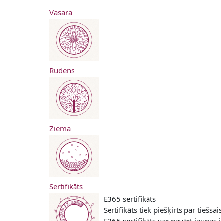
Vasara
Rudens
Ziema
Sertifikāts
E365 sertifikāts
Sertifikāts tiek piešķirts par 
E365 sertifikāts var pavērt jauna