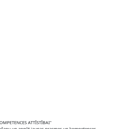
 KOMPETENCES ATTĪSTĪBAI"
zsākšanu un apgūt jaunas prasmes un kompetences.