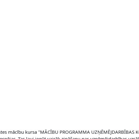
tiešsaistes mācību kursa "MĀCĪBU PROGRAMMA UZŅĒMĒJDARBĪBAS
s iespējas. Tas ļauj iegūt vairāk zināšanu par uzņēmējdarbības u