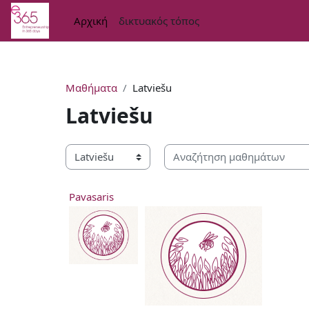
Μετάβαση στο κεντρικό περιεχόμενο
Αρχική
δικτυακός τόπος
Μαθήματα
Latviešu
Latviešu
Αναζήτηση μαθημάτων
Κατηγορίες μαθημάτων
Pavasaris