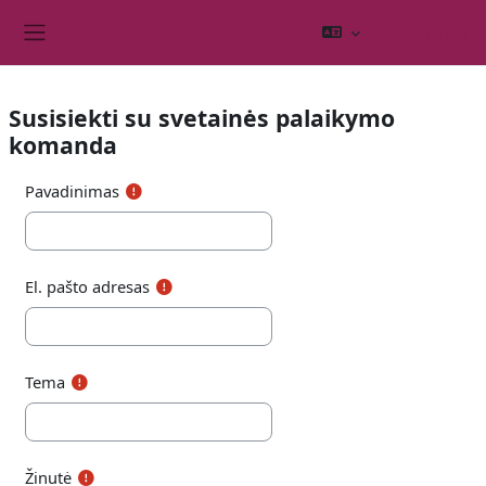
Pereiti į pagrindinį turinį
Prisijungti
Šoninis skydelis
Susisiekti su svetainės palaikymo
komanda
Pavadinimas
El. pašto adresas
Tema
Žinutė