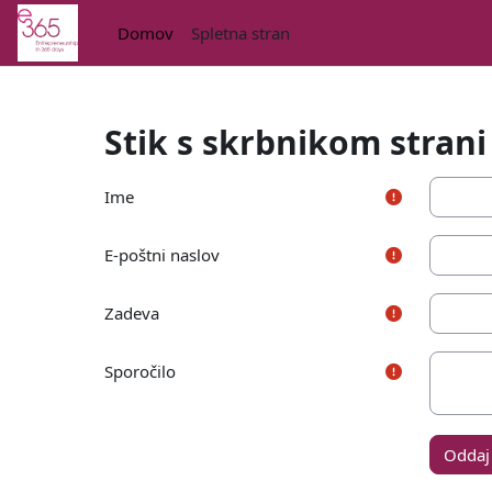
Preskoči na glavno vsebino
Domov
Spletna stran
Stik s skrbnikom strani
Ime
E-poštni naslov
Zadeva
Sporočilo